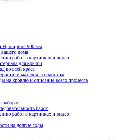
п Н, ширина 900 мм
 вашего дома
нию работ в картинках и видео
атериала для крыши
яд во всей красе
теристики материала и монтаж
ы на кровлю и описание всего процесса
и заборов
ледовательность работ
нию работ в картинках и видео
ости на долгие годы