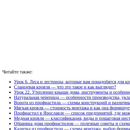
Читайте также:
Урок 6. Леса и лестницы, которые вам понадобятся для к
Сланцевая кровля — что это такое и как выглядит?
Урок 22. Утепление крыши дома, инструменты и особенн
Натуральная черепица — особенности производства, укл
Ворота из профнастила — схемы конструкций и различн
Мягкая кровля — стоимость монтажа и как она формируе
Профнастил в Ярославле — список предприятий, где мож
Медная кровля — классификация, виды и пошаговая инс
Обшивка дома профнастилом — полезные советы и схем
Калитка из профнастила — схемы монтажа, выбор формы