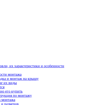
ровли, их характеристики и особенности
ости монтажа
адка и монтаж на крышу
ые их виды
тся
но его купить
трукция по монтажу
а монтажа
 и размеров