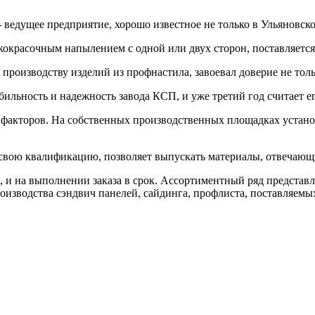
–
ведущее предприятие, хорошо известное не только в Ульяновско
кокрасочным напылением с одной или двух сторон, поставляется
производству изделий из профнастила, завоевал доверие не тол
льность и надежность завода КСП, и уже третий год считает е
 факторов. На собственных производственных площадках устан
вою квалификацию, позволяет выпускать материалы, отвечающи
е, и на выполнении заказа в срок. Ассортиментный ряд представ
изводства сэндвич панелей, сайдинга, профлиста, поставляемы