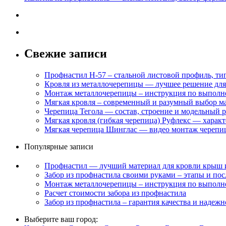
Свежие записи
Профнастил Н-57 – стальной листовой профиль, ти
Кровля из металлочерепицы — лучшее решение для
Монтаж металлочерепицы – инструкция по выполне
Мягкая кровля – современный и разумный выбор м
Черепица Тегола — состав, строение и модельный р
Мягкая кровля (гибкая черепица) Руфлекс — харак
Мягкая черепица Шинглас — видео монтаж черепиц
Популярные записи
Профнастил — лучший материал для кровли крыш 
Забор из профнастила своими руками – этапы и пос
Монтаж металлочерепицы – инструкция по выполне
Расчет стоимости забора из профнастила
Забор из профнастила – гарантия качества и надежн
Выберите ваш город: