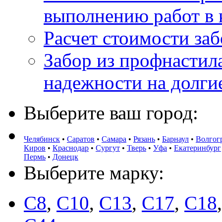
выполнению работ в 
Расчет стоимости заб
Забор из профнастила
надежности на долги
Выберите ваш город:
Челябинск
•
Саратов
•
Самара
•
Рязань
•
Барнаул
•
Волгог
Киров
•
Краснодар
•
Сургут
•
Тверь
•
Уфа
•
Екатеринбург
Пермь
•
Донецк
Выберите марку:
С8
,
С10
,
С13
,
С17
,
С18