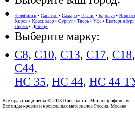
Челябинск
•
Саратов
•
Самара
•
Рязань
•
Барнаул
•
Волгог
Киров
•
Краснодар
•
Сургут
•
Тверь
•
Уфа
•
Екатеринбург
Пермь
•
Донецк
Выберите марку:
С8
,
С10
,
С13
,
С17
,
С18
C44
,
НС 35
,
НС 44
,
НС 44 Т
Все права защищены © 2018 Профнастил-Металлпрофиль.ру.
Все виды кровли и кровельных материалов Россия, Москва