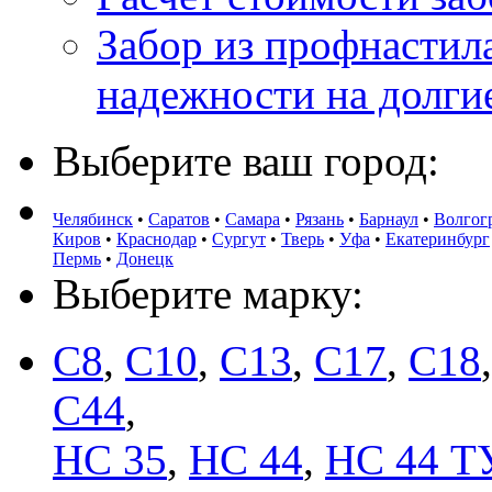
Забор из профнастила
надежности на долги
Выберите ваш город:
Челябинск
•
Саратов
•
Самара
•
Рязань
•
Барнаул
•
Волгог
Киров
•
Краснодар
•
Сургут
•
Тверь
•
Уфа
•
Екатеринбург
Пермь
•
Донецк
Выберите марку:
С8
,
С10
,
С13
,
С17
,
С18
C44
,
НС 35
,
НС 44
,
НС 44 Т